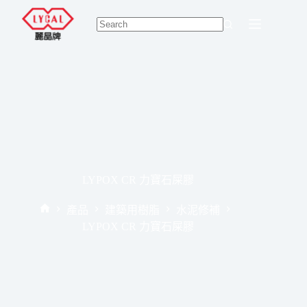
Skip
to
content
No
results
LYPOX CR 力寶石屎膠
產品
建築用樹脂
水泥修補
Home
LYPOX CR 力寶石屎膠