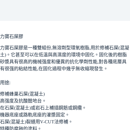
力寶石屎膠
力寶石屎膠是一種雙組份,無溶劑型環氧樹脂,用於修補石屎(混凝
土)。它甚至可以在低溫與高濕度的環境中固化。固化後的樹脂
砂漿具有很高的機械强度和優異的抗化學劑性能,對各種底層具
有很强的粘結性能,在固化過程中幾乎無收縮現發生。
用途:
修補蜂巢石屎(混凝土)
高强度及抗酸醶地台。
在石屎(混凝土)或岩石上補插鋼筋或鋼纜。
機器底座或路軌底座的灌漿固定。
石屎(混凝土)裂縫用V-CUT法修補。
特種防腐蝕的塗料。